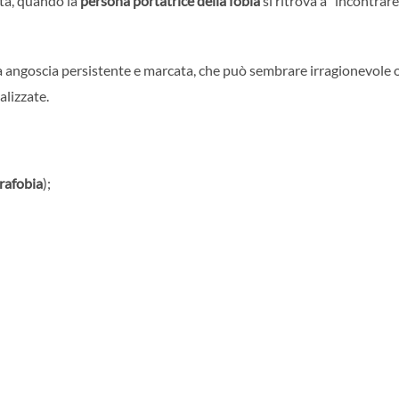
ita, quando la
persona portatrice della fobia
si ritrova a “incontrare
 angoscia persistente e marcata, che può sembrare irragionevole 
alizzate.
rafobia
);