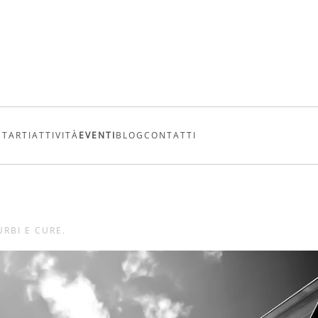
UTARTI
ATTIVITÀ
EVENTI
BLOG
CONTATTI
URBI E CURE
.