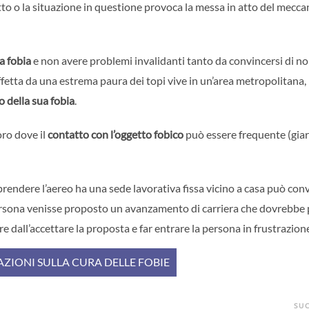
etto o la situazione in questione provoca la messa in atto del mecc
a fobia
e non avere problemi invalidanti tanto da convincersi di no
ffetta da una estrema paura dei topi vive in un’area metropolitana,
o della sua fobia
.
oro dove il
contatto con l’oggetto fobico
può essere frequente (giar
rendere l’aereo ha una sede lavorativa fissa vicino a casa può con
persona venisse proposto un avanzamento di carriera che dovrebbe 
 dall’accettare la proposta e far entrare la persona in frustrazione 
ZIONI SULLA CURA DELLE FOBIE
SU