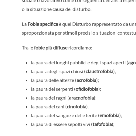
sociale o lavorativo come conseguenza dell’ansia esper
o la situazione causa del disturbo.
La
Fobia specifica
è quel Disturbo rappresentato da una
sproporzionata per stimoli precisi o situazioni contestu
Tra le
fobie più diffuse
ricordiamo:
la paura dei luoghi pubblici e degli spazi aperti (
ago
la paura degli spazi chiusi (
claustrofobia
);
la paura delle altezze (
acrofobia
);
la paura dei serpenti (
ofidiofobia
);
la paura dei ragni (
aracnofobia
);
la paura dei cani (
cinofobia
).
la paura del sangue e delle ferite (
emofobia
);
la paura di essere sepolti vivi (
tafofobia
);