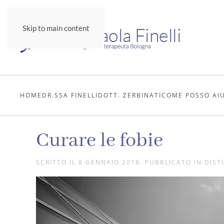
Skip to main content
HOME
DR.SSA FINELLI
DOTT. ZERBINATI
COME POSSO AI
Curare le fobie
SCRITTO IL
8 GENNAIO 2018
. PUBBLICATO IN
DIST