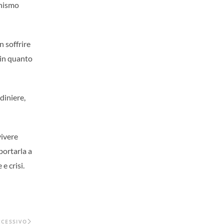
anismo
n soffrire
 in quanto
diniere,
vivere
portarla a
e crisi.
CCESSIVO