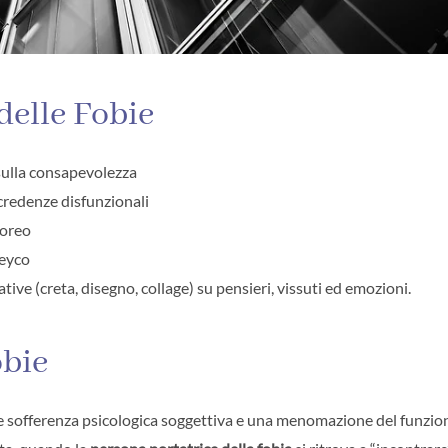
delle Fobie
sulla consapevolezza
 credenze disfunzionali
poreo
teyco
ive (creta, disegno, collage) su pensieri, vissuti ed emozioni.
obie
te sofferenza psicologica soggettiva e una menomazione del funz