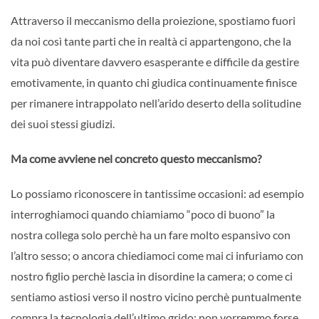
Attraverso il meccanismo della proiezione, spostiamo fuori
da noi così tante parti che in realtà ci appartengono, che la
vita può diventare davvero esasperante e difficile da gestire
emotivamente, in quanto chi giudica continuamente finisce
per rimanere intrappolato nell’arido deserto della solitudine
dei suoi stessi giudizi.
Ma come avviene nel concreto questo meccanismo?
Lo possiamo riconoscere in tantissime occasioni: ad esempio
interroghiamoci quando chiamiamo “poco di buono” la
nostra collega solo perchè ha un fare molto espansivo con
l’altro sesso; o ancora chiediamoci come mai ci infuriamo con
nostro figlio perchè lascia in disordine la camera; o come ci
sentiamo astiosi verso il nostro vicino perchè puntualmente
compra la tecnologia dell’ultimo grido: non vorremmo forse