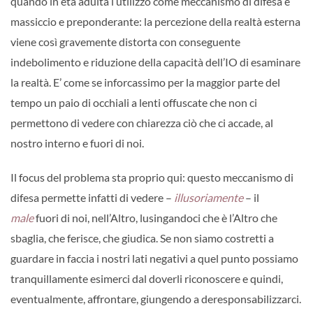
quando in età adulta l’utilizzo come meccanismo di difesa è
massiccio e preponderante: la percezione della realtà esterna
viene così gravemente distorta con conseguente
indebolimento e riduzione della capacità dell’IO di esaminare
la realtà. E’ come se inforcassimo per la maggior parte del
tempo un paio di occhiali a lenti offuscate che non ci
permettono di vedere con chiarezza ciò che ci accade, al
nostro interno e fuori di noi.
Il focus del problema sta proprio qui: questo meccanismo di
difesa permette infatti di vedere –
illusoriamente
– il
male
fuori di noi, nell’Altro, lusingandoci che è l’Altro che
sbaglia, che ferisce, che giudica. Se non siamo costretti a
guardare in faccia i nostri lati negativi a quel punto possiamo
tranquillamente esimerci dal doverli riconoscere e quindi,
eventualmente, affrontare, giungendo a deresponsabilizzarci.