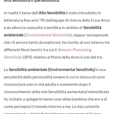
Alta Sensibilità o Ipersensibilità
.
In realtà il tema dell’
Alta Sensibilità
è stato introdotto in
letteratura fine anni ’90 dall’equipe di ricerca della D.ssa Aron
e da allora la comunità scientifica in ambito di
Sensibilità
ambientale
(
Environmental Sensitivity
), seppur consapevole
che c’è ancora tanto da esplorare, ha riunito al suo interno tre
differenti filoni teorici, fra cui il
Sensory Processing
Sensitivity
(SPS) relativo al filone della Aron è uno dei tre.
La
Sensibilità ambientale (Environmental Sensitivity)
è una
peculiarità della personalità umana in cui io stessa mi sono
riconosciuta solo in età adulta e solamente dopo il
riconoscimento della mia Sensibilità aumentata/intensificata
ho iniziato a spiegarmi tante cose della bambina che ero e di
come percepissi il mondo intorno a me. La mia curiosità
appassionata e il mio forte interesse personale mi hanno