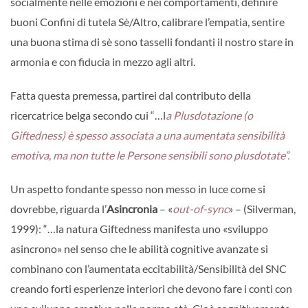
socialmente nelle emozioni e nei comportamenti, definire
buoni Confini di tutela Sè/Altro, calibrare l’empatia, sentire
una buona stima di sè sono tasselli fondanti il nostro stare in
armonia e con fiducia in mezzo agli altri.
Fatta questa premessa, partirei dal contributo della
ricercatrice belga secondo cui “…l
a Plusdotazione (o
Giftedness) è spesso associata a una aumentata sensibilità
emotiva, ma non tutte le Persone sensibili sono plusdotate”.
Un aspetto fondante spesso non messo in luce come si
dovrebbe, riguarda l’
Asincronia
– «
out-of-sync
» – (Silverman,
1999): “…la natura Giftedness manifesta uno «sviluppo
asincrono» nel senso che le abilità cognitive avanzate si
combinano con l’aumentata eccitabilità/Sensibilità del SNC
creando forti esperienze interiori che devono fare i conti con