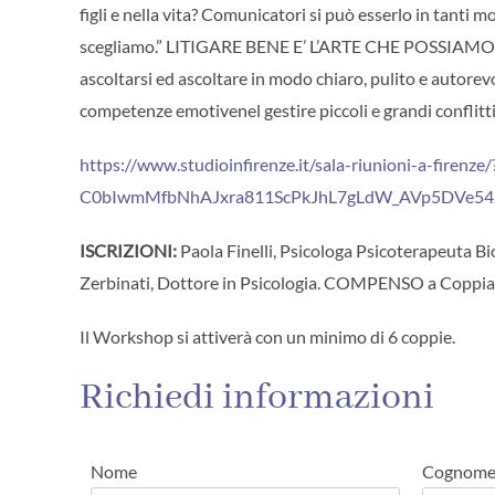
figli e nella vita? Comunicatori si può esserlo in tanti
scegliamo.” LITIGARE BENE E’ L’ARTE CHE POSSI
ascoltarsi ed ascoltare in modo chiaro, pulito e autorevol
competenze emotivenel gestire piccoli e grandi conflitti
https://www.studioinfirenze.it/sala-riunioni-a-f
C0bIwmMfbNhAJxra811ScPkJhL7gLdW_AVp5DVe5
ISCRIZIONI:
Paola Finelli, Psicologa Psicoterapeuta Bi
Zerbinati, Dottore in Psicologia. COMPENSO a Coppia
Il Workshop si attiverà con un minimo di 6 coppie.
Richiedi informazioni
Nome
Cognom