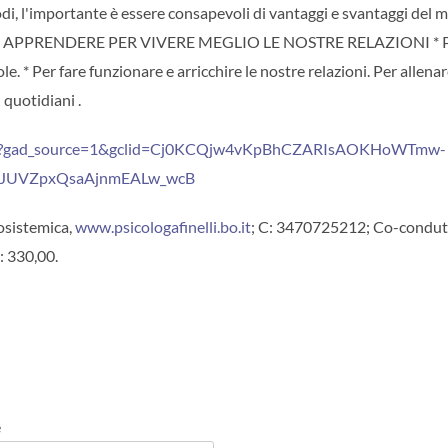
 modi, l'importante è essere consapevoli di vantaggi e svantaggi del
AMO APPRENDERE PER VIVERE MEGLIO LE NOSTRE RELAZIONI * 
e. * Per fare funzionare e arricchire le nostre relazioni. Per allenar
 quotidiani .
irenze/?gad_source=1&gclid=Cj0KCQjw4vKpBhCZARIsAOKHoWTmw-
4JUVZpxQsaAjnmEALw_wcB
osistemica,
www.psicologafinelli.bo.it
; C: 3470725212; Co-condut
: 330,00.
e