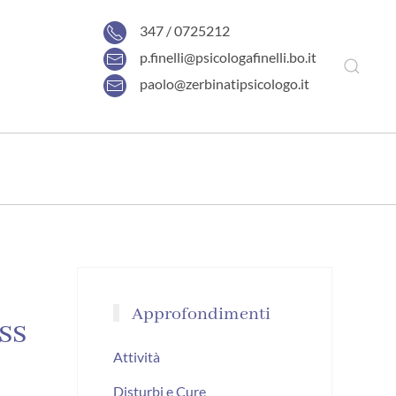
347 / 0725212
p.finelli@psicologafinelli.bo.it
paolo@zerbinatipsicologo.it
Approfondimenti
ss
Attività
Disturbi e Cure