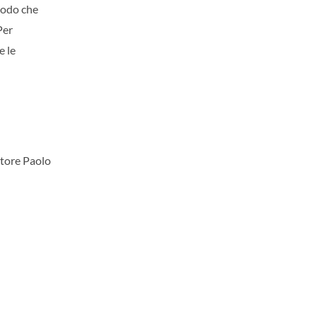
 modo che
Per
e le
tore Paolo