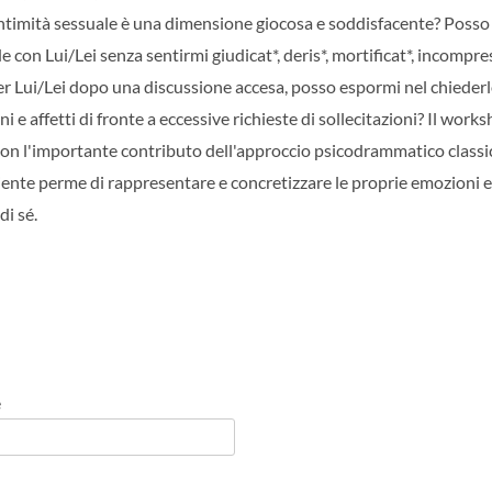
intimità sessuale è una dimensione giocosa e soddisfacente? Posso
 con Lui/Lei senza sentirmi giudicat*, deris*, mortificat*, incompre
r Lui/Lei dopo una discussione accesa, posso espormi nel chieder
i e affetti di fronte a eccessive richieste di sollecitazioni? Il work
 con l'importante contributo dell'approccio psicodrammatico classi
iente perme di rappresentare e concretizzare le proprie emozioni e 
di sé.
e