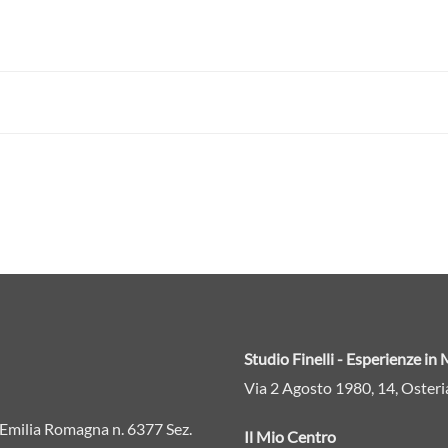
Studio Finelli - Esperienze i
Via 2 Agosto 1980, 14, Osteri
ne Emilia Romagna n. 6377 Sez.
Il Mio Centro