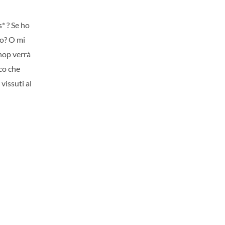
s* ? Se ho
lo? O mi
shop verrà
co che
vissuti al