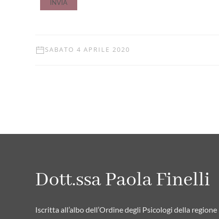
SABATO 4 APRILE 2020
Dott.ssa Paola Finelli
Iscritta all’albo dell’Ordine degli Psicologi della regio