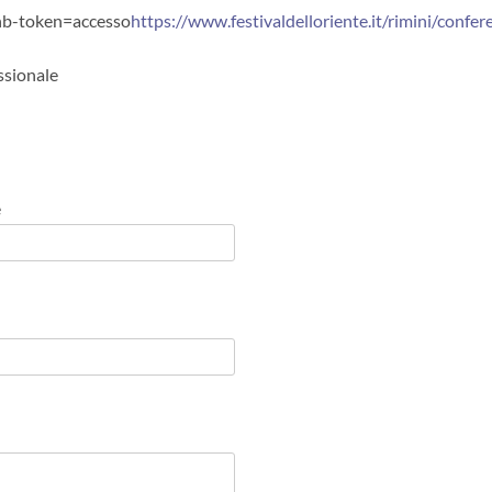
-hb-token=accesso
https://www.festivaldelloriente.it/rimini/confer
ssionale
e