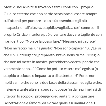
Molti di noi a volte si trovano a fare i conti con il proprio
Giudice esterno che non perde occasione di essere sempre
sull'attenti per puntare il dito e fare sembrare gli altri
incapaci, non all'altezza, stupidi, svogliati,...., così come con il
proprio Critico interiore può diventare davvero tagliente con
frasi del tipo: "Non ce la posso fare." “Nessuno mi capisce.”
“Non ne faccio mai una giusta.” "Non sono capace." "Lui/Lei sì
che è più intelligente, preparato, bravo, bello di me." "Meglio
che non mi metta in mostra, potrebbero vedermi per ciò che
veramente sono…." “Come ho potuto essere così egoista (o
stupido o sciocco o impaurito o disattento…)?" Forse non
molti sanno che sono le due facce della stessa medaglia e che,
insieme a tante altre, si sono sviluppate fin dalle prime fasi di
vita con lo scopo di proteggerci ed aiutarci a conquistare
l’accettazione e l’amore, ed evitare qualsiasi umiliazione. E