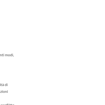
nti modi,
ità di
azioni
 conflitto