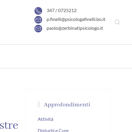
347 / 0725212
p.finelli@psicologafinelli.bo.it
paolo@zerbinatipsicologo.it
Approfondimenti
Attività
stre
Disturbi e Cure