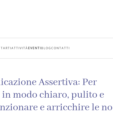
UTARTI
ATTIVITÀ
EVENTI
BLOG
CONTATTI
cazione Assertiva: Per
e in modo chiaro, pulito e
unzionare e arricchire le no