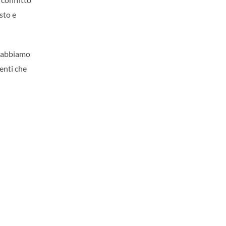
sto e
hi abbiamo
enti che