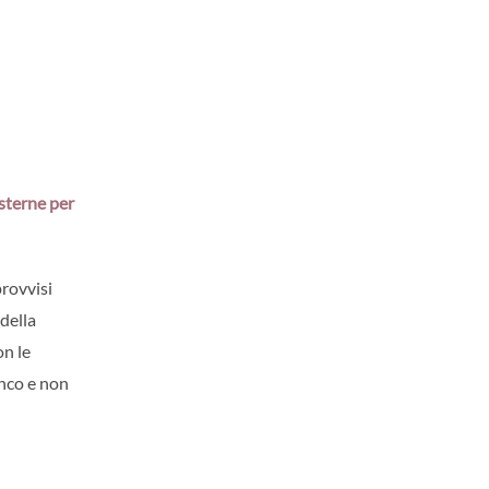
esterne per
provvisi
 della
on le
anco e non