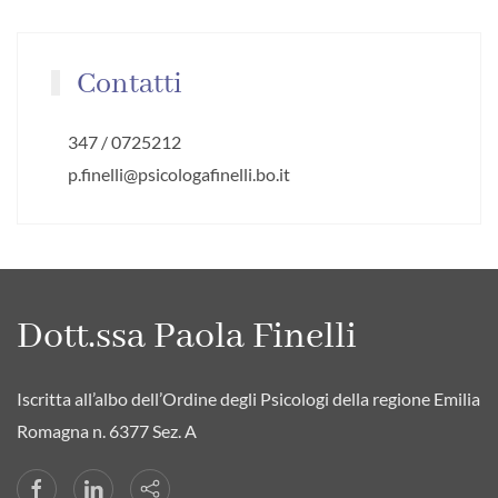
Contatti
347 / 0725212
p.finelli@psicologafinelli.bo.it
Dott.ssa Paola Finelli
Iscritta all’albo dell’Ordine degli Psicologi della regione Emilia
Romagna n. 6377 Sez. A